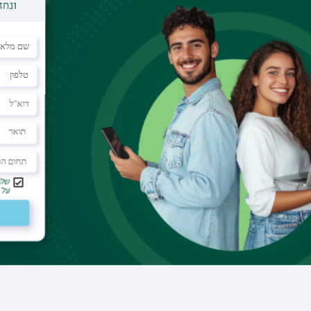
דוא"ל
yaara.toren@gmail.com