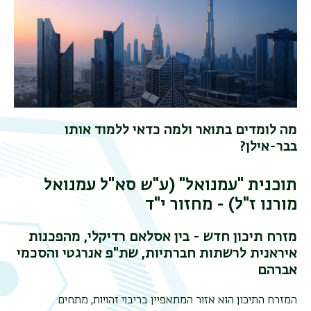
מה לומדים בתואר ולמה כדאי ללמוד אותו
בבר-אילן?
תוכנית "עמנואל" (ע"ש סא"ל עמנואל
תפר
מורנו ז"ל) - מחזור י"ד
משנ
מזרח תיכון חדש - בין אסלאם רדיקלי, מהפכנות
איראנית לרשתות חברתיות, שת"פ אנרגטי והסכמי
אברהם
המזרח התיכון הוא אזור המתאפיין בריבוי זהויות, מתחים