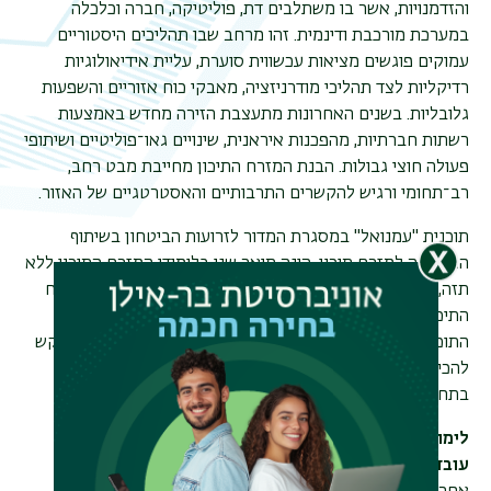
והזדמנויות, אשר בו משתלבים דת, פוליטיקה, חברה וכלכלה
במערכת מורכבת ודינמית. זהו מרחב שבו תהליכים היסטוריים
עמוקים פוגשים מציאות עכשווית סוערת, עליית אידיאולוגיות
רדיקליות לצד תהליכי מודרניזציה, מאבקי כוח אזוריים והשפעות
גלובליות. בשנים האחרונות מתעצבת הזירה מחדש באמצעות
רשתות חברתיות, מהפכנות איראנית, שינויים גאו־פוליטיים ושיתופי
פעולה חוצי גבולות. הבנת המזרח התיכון מחייבת מבט רחב,
רב־תחומי ורגיש להקשרים התרבותיים והאסטרטגיים של האזור
.
תוכנית "עמנואל" במסגרת המדור לזרועות הביטחון בשיתוף
המחלקה למזרח תיכון, הינה תואר שני בלימודי המזרח התיכון ללא
תזה, המציעה מגוון קורסים העוסקים בנושאי הליבה של המזרח
התיכון: דת, חברה, פוליטיקה, רשתות חברתיות וכלכלה
.
התוכנית מעניקה חשיפה לכל תחומי הידע החשובים למי שמבקש
להכיר את האזור דרך חווית לימודים מגוונת וממיטב החוקרים
בתחום
.
לימודי תואר שני בשנה אחת, המותאמים במיוחד לאנשים
עובדים.
התוכנית כוללת לימודים בימי חמישי בקמפוס בשעות