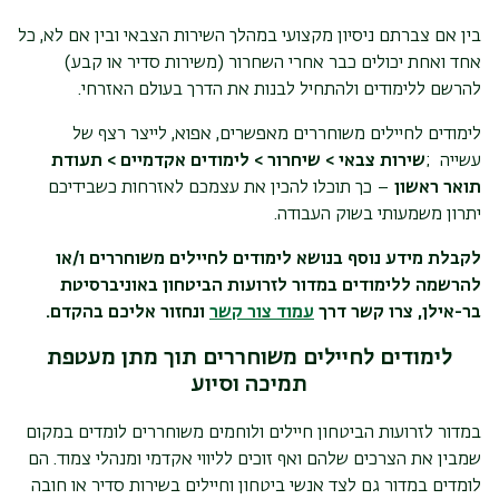
בין אם צברתם ניסיון מקצועי במהלך השירות הצבאי ובין אם לא, כל
אחד ואחת יכולים כבר אחרי השחרור (משירות סדיר או קבע)
להרשם ללימודים ולהתחיל לבנות את הדרך בעולם האזרחי.
לימודים לחיילים משוחררים מאפשרים, אפוא, לייצר רצף של
עשייה
;
שירות צבאי > שיחרור > לימודים אקדמיים > תעודת
תואר ראשון
– כך תוכלו להכין את עצמכם לאזרחות כשבידיכם
יתרון משמעותי בשוק העבודה.
לקבלת מידע נוסף בנושא לימודים לחיילים משוחררים ו/או
להרשמה ללימודים במדור לזרועות הביטחון באוניברסיטת
בר-אילן, צרו קשר דרך
עמוד צור קשר
ונחזור אליכם בהקדם.
לימודים לחיילים משוחררים תוך מתן מעטפת
תמיכה וסיוע
במדור לזרועות הביטחון חיילים ולוחמים משוחררים לומדים במקום
שמבין את הצרכים שלהם ואף זוכים לליווי אקדמי ומנהלי צמוד. הם
לומדים במדור גם לצד אנשי ביטחון וחיילים בשירות סדיר או חובה