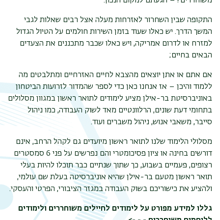
משוחררים? – הגעתם למקום הנכון.
התקופה שבין השחרור לאזרחות מעלה אצל רבים שאלות לגבי
המשך הדרך. יש כאלו שעוד בזמן השירות חולמים על הטיול הגדול
למזרח או לדרום אמריקה, ויש כאלו שכבר מתכננים את הצעדים
הבאים בחיים
;
אם אתם או אתן יוצאים מהצבא לחיים האזרחיים ומתלבטים מה
ללמוד והיכן – אז אנחנו כאן כדי לספר שהמדור לזרועות הביטחון
באוניברסיטת בר-אילן מציע לימודים לתואר ראשון במגוון מסלולים
בתחומי דעת שונים, הרלוונטיים מאד לשוק העבודה, כמו ניהול
סייבר, משאבי אנוש, ניהול משברים ועוד.
תפר
מסלולי הלימוד שלנו לתואר ראשון מיועדים גם לקהל הרחב, אינם
משנ
דורשים בחינה או ציון פסיכומטרי והם נפרשים על פני
6 סמסטרים
רצופים, פעמיים בשבוע, כך שתוך שנתיים כבר תוכלו להיות בעלי
תואר ראשון מטעם בר-אילן שהיא אוניברסיטה בעלת שם עולמי,
ולהציע את כישוריכם בשוק העבודה במגזר הציבורי, הפרטי והעסקי.
גללו למידע מפורט על לימודים לחיילים משוחררים ולימודים