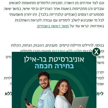
וגם לצד אזרחים מן השורה. תוכניות הלימודים מותאמות לאנשים
עובדים והן מתקיימות בשעות אחר הצהריים ובימי שישי, במשך ששה
סמסטרים רצופים (שנתיים קלנדריות בלבד). זהו יתרון משמעותי
לכל מי שמבקש לשלב לימודים עם עבודה לקראת השתלבות
באזרחות. קראו עוד על
תואר ראשון בשנתיים
.
בנוסף, לחיילים וחיילות קיימים מענקים, הטבות, הנחות, הקלות
ומלגות, לרבות
מלגה ללא התנדבות
מטעם הקרן לחיילים
משוחררים במשרד הביטחון ומגוון אפשרויות סיוע לחיילים ולוחמים
משוחררים הבוחרים להצטרף ללימודי תואר אקדמי.
יתרה מכך, הסטודנטים במדור זוכים לחוויה חברתית כיוון שהם
לומדים בקבוצה אחת ומגובשת לאורך התואר. קיימות מגוון פעילויות
שונות תוך כדי הלימודים כמו: הצגות, ימי עיון, הרצאות אורח ועוד.
לימודים לחיילים משוחררים - תואר אקדמי גם ללא
פסיכומטרי