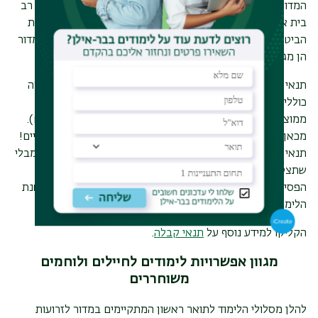
המדור לזרועות הביטחון באוניברסיטת בר-אילן משמש זה זמן רב
בית אקדמי חם לעובדים והמשרתים בזרועות הביטחון ובתעשיות
הביטחוניות וכן לחיילים ולוחמים משוחררים. תוכניות התואר במדור
הן מגוונות, ופתוחות כאמור גם לציבור הרחב.
תנאי הקבלה ללימודי תואר ראשון - ב.א רב תחומי מדעי החברה
כוללים גם אפשרות קבלה ללא בחינה פסיכומטרית, ועל בסיס
ממוצע ציוני בגרות ובחינת
מיון באנגלית (
אמיר"ם ו/או אמירנט
).
מכאן שאנו חוסכים לכם שלב בתהליך הקבלה ללימודים אקדמיים!
תנאי הקבלה שלנו מאפשרים לכם ולכן להתחיל ללמוד לתואר מבלי
שתצטרכו להשקיע זמן וכסף בלמידה לקראת הבחינה
הפסיכומטרית. כך תוכלו להמשיך בשגרת החיים ולהתחיל את שנת
הלימודים ברוגע עם משימה אחת פחות.
הקליקו למידע נוסף על
תנאי קבלה
.
מגוון אפשרויות לימודים לחיילים ולוחמים
משוחררים
להלן מסלולי הלימוד לתואר ראשון המתקיימים במדור לזרועות