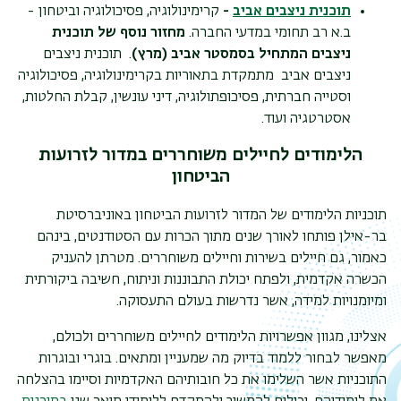
תוכנית ניצבים
אביב
-
קרימינולוגיה, פסיכולוגיה וביטחון -
ב.א רב תחומי במדעי החברה.
מחזור נוסף של תוכנית
ניצבים המתחיל בסמסטר אביב (מרץ)
. תוכנית ניצבים
ניצבים אביב מתמקדת בתאוריות בקרימינולוגיה, פסיכולוגיה
וסטייה חברתית, פסיכופתולוגיה, דיני עונשין, קבלת החלטות,
אסטרטגיה ועוד.
הלימודים לחיילים משוחררים במדור לזרועות
הביטחון
תוכניות הלימודים של המדור לזרועות הביטחון באוניברסיטת
בר-אילן פותחו לאורך שנים מתוך הכרות עם הסטודנטים, בינהם
כאמור, גם חיילים בשירות וחיילים משוחררים. מטרתן להעניק
הכשרה אקדמית, ולפתח יכולת התבוננות וניתוח, חשיבה ביקורתית
ומיומנויות למידה, אשר נדרשות בעולם התעסוקה.
אצלינו, מגוון אפשרויות הלימודים לחיילים משוחררים ולכולם,
מאפשר לבחור ללמוד בדיוק מה שמעניין ומתאים. בוגרי ובוגרות
התוכניות אשר השלימו את כל חובותיהם האקדמיות וסיימו בהצלחה