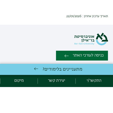
תאריך עדכון אחרון : 22/01/2026
כניסה לעורכי האתר
מתעניינים בלימודים?
כל הזכויות שמורות: מדור לתוכניות לימודים לזרועות הביטחון - המערך
לתוכניות ייעודיות | אוניברסיטת בר אילן רמת גן 5290002 | טלפון: 03-
התקשר/י
יצירת קשר
מיקום
5317005/6 | פקס:03-6354968 |
יצירת קשר
פיתוח:
אגף תקשוב, אוניברסיטת בר-אילן
הצהרת נגישות
מדיניות פרטיות
אקדימה בר-אילן