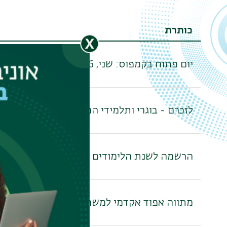
כותרת
יום פתוח בקמפוס: שני, 7.9.26, כ"ה באלול. היכנסו והירשמו
לזכרם - בוגרי ותלמידי המדור לזרועות הביטחו
הרשמה לשנת הלימודים תשפ"ז. בואו ללמוד בבר-אילן, ה
מתווה אפוד אקדמי למשרתי המילואים וכוחות ה